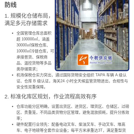
防线
1. 规模化仓储布局，
满足多元存储需求
全国管理仓库总面积
超 100000㎡，涵盖
30000㎡保税仓库、
10000㎡冷链仓库，可
承接普货、保税商
品、温控货物等多品
类存储需求；
机场保税仓实力突出，通过国际货物安全组织 TAPA 车辆 A 级认
证、仓库 B 级认证，海关24 小时全天候监管货物进出，合规性与
安全性双重保障。
2. 标准化库区规划，作业流程高效有序
仓库功能分区明确，设置出货区、进货区、理货区、仓储区、过磅
区、贵重笼，不同品类货物分区管理，避免混放损耗，提升分拣效
率；
硬件配置行业领先：配备电动叉车、柴油叉车、手动叉车、堆高
车、电子地磅等全套作业设备；每平方米承重达3T，满足重型货