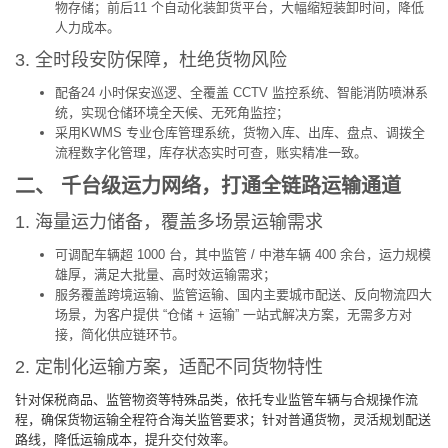
物存储；前后11 个自动化装卸货平台，大幅缩短装卸时间，降低
人力成本。
3. 全时段安防保障，杜绝货物风险
配备24 小时保安巡逻、全覆盖 CCTV 监控系统、智能消防喷淋系
统，实现仓储环境全天候、无死角监控；
采用KWMS 专业仓库管理系统，货物入库、出库、盘点、调拨全
流程数字化管理，库存状态实时可查，账实精准一致。
二、 千台级运力网络，打通全链路运输通道
1. 海量运力储备，覆盖多场景运输需求
可调配车辆超 1000 台，其中监管 / 中港车辆 400 余台，运力规模
雄厚，满足大批量、高时效运输需求；
服务覆盖跨境运输、监管运输、国内主要城市配送、反向物流四大
场景，为客户提供 “仓储 + 运输” 一站式解决方案，无需多方对
接，简化供应链环节。
2. 定制化运输方案，适配不同货物特性
针对保税商品、监管物资等特殊品类，依托专业监管车辆与合规操作流
程，确保货物运输全程符合海关监管要求；针对普通货物，灵活规划配送
路线，降低运输成本，提升交付效率。