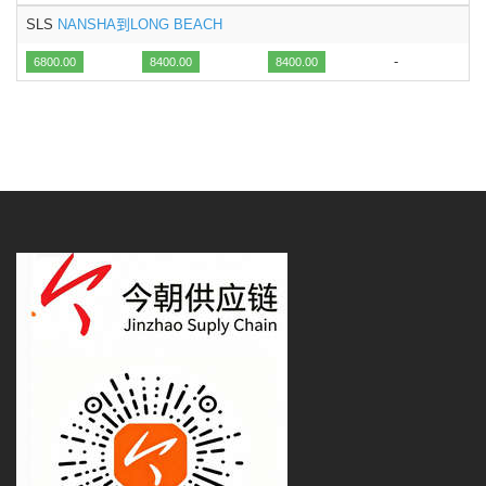
SLS
NANSHA到LONG BEACH
-
6800.00
8400.00
8400.00