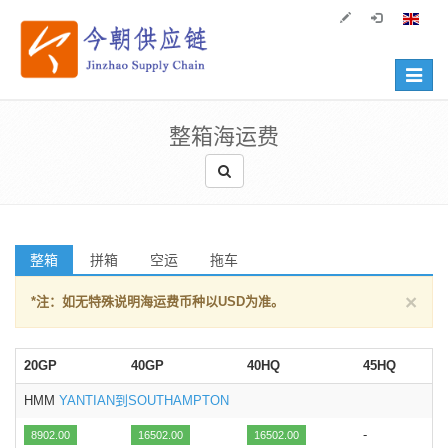
Toggle
navigat
整箱海运费
整箱
拼箱
空运
拖车
×
*注：如无特殊说明海运费币种以USD为准。
20GP
40GP
40HQ
45HQ
HMM
YANTIAN到SOUTHAMPTON
-
8902.00
16502.00
16502.00