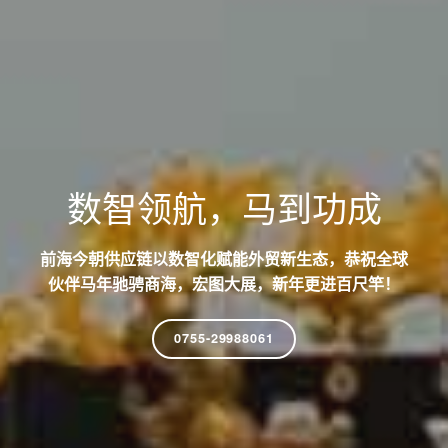
数智领航，马到功成
前海今朝供应链以数智化赋能外贸新生态，恭祝全球
伙伴马年驰骋商海，宏图大展，新年更进百尺竿！
0755-29988061